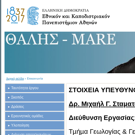
Αρχική σελίδα
» Επικοινωνία
Ταυτότητα έργου
ΣΤΟΙΧΕΙΑ ΥΠΕΥΘΥΝΟ
Σκοπός
Δρ. Μιχαήλ Γ. Σταµα
Δράσεις
Ερευνητικές ομάδες
Διεύθυνση Εργασίας
Υλοποίηση
Τµήµα Γεωλογίας & Γ
Διάχυση αποτελεσμάτων