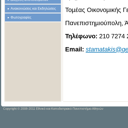
Τοµέας Οικονοµικής Γ
Ανακοινώσεις και Εκδηλώσεις
Φωτογραφίες
Πανεπιστηµιούπολη, Ά
Τηλέφωνο:
210­ 7274 
Email
:
stamatakis
@
ge
Copyright © 2008-2011 Εθνικό και Καποδιστριακό Πανεπιστήμιο Αθηνών